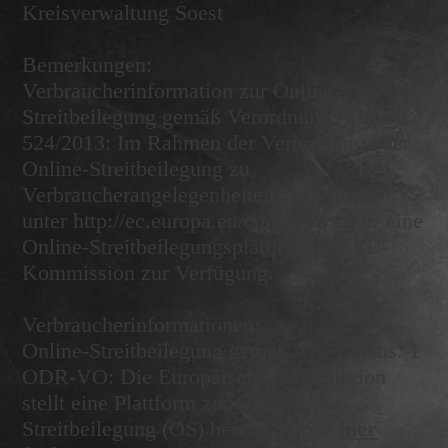
Kreisverwaltung Soest
Bemerkungen:
Verbraucherinformation zur Online-
Streitbeilegung gemäß Verordnung (EU) Nr.
524/2013: Im Rahmen der Verordnung über
Online-Streitbeilegung zu
Verbraucherangelegenheiten steht Ihnen
unter http://ec.europa.eu/consumers/odr/ eine
Online-Streitbeilegungsplattform der EU-
Kommission zur Verfügung.
Verbraucherinformationen:
Online-Streitbeilegung gemäß Art. 14 Abs. 1
ODR-VO: Die Europäische Kommission
stellt eine Plattform zur Online-
Streitbeilegung (OS) bereit, die Sie
hier