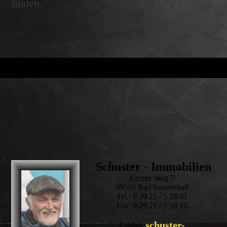
finden.
Schuster - Immobilien
Kurzer Weg 7
59505 Bad Sassendorf
Tel.: 0 29 21 / 5 28 01
Fax: 0 29 21 / 5 28 15
schuster-
E-Mail: