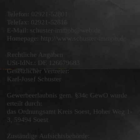
Telefon: 02921-52801
Telefax: 02921-52815
E-Mail: schuster-immob@web.de
Homepage: http://www.schuster-immob.de
Rechtliche Angaben
USt-IdNr.: DE 126679683
Gesetzlicher Vertreter:
Karl-Josef Schuster
Gewerbeerlaubnis gem. §34c GewO wurde
erteilt durch:
das Ordnungsamt Kreis Soest, Hoher Weg 1-
3, 59494 Soest
Zuständige Aufsichtsbehörde: