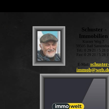
Schuster -
Immobilien
Kurzer Weg 7
59505 Bad Sassendor
Tel.: 0 29 21 / 5 28 0
Fax: 0 29 21 / 5 28 1
schuster
E-Mail:
immob@web.d