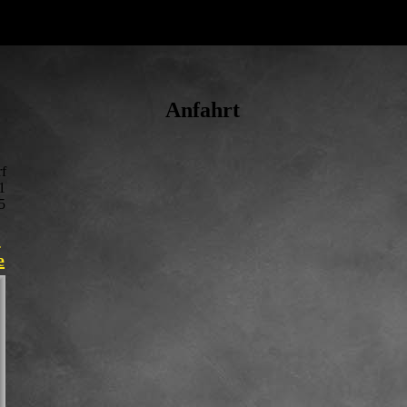
Anfahrt
f
1
5
-
e